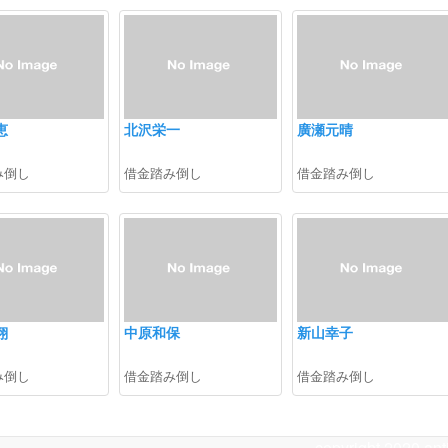
恵
北沢栄一
廣瀬元晴
み倒し
借金踏み倒し
借金踏み倒し
翔
中原和保
新山幸子
み倒し
借金踏み倒し
借金踏み倒し
copyright 2020 ant