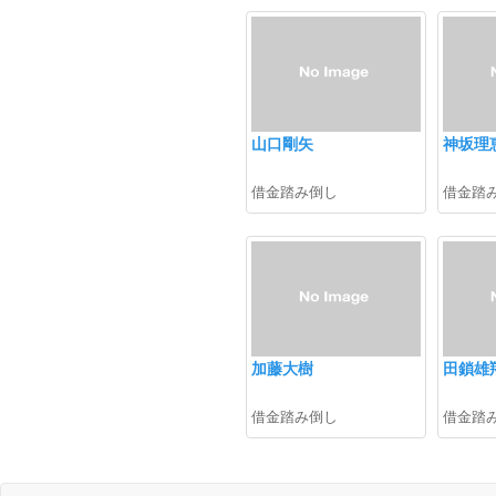
山口剛矢
神坂理
借金踏み倒し
借金踏
加藤大樹
田鎖雄
借金踏み倒し
借金踏