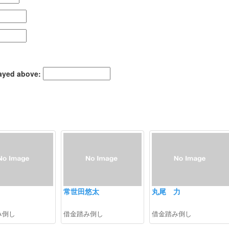
layed above:
常世田悠太
丸尾 力
み倒し
借金踏み倒し
借金踏み倒し