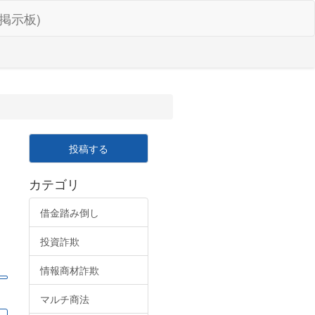
掲示板)
投稿する
カテゴリ
借金踏み倒し
投資詐欺
情報商材詐欺
マルチ商法