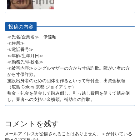
投稿の内容
≪氏名/企業名≫ 伊達昭
≪住所≫
≪電話番号≫
≪年齢/生年月日≫
≪勤務先/学校名≫
≪被害内容≫シングルマザーの方から寸借詐欺。障がい者の方
から寸借詐欺。
施設出身者のための団体を作るといって寄付金、出資金横領
（広島 Colors,京都 ジョイアミオ）
敷金・礼金を借金して踏み倒し。引っ越し費用を借りて踏み倒
し。業者への支払い金横領。補助金の詐取。
コメントを残す
メールアドレスが公開されることはありません。
※
が付いている
欄は必須項目です