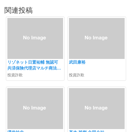
関連投稿
リゾネット日置祐輔 無認可
武田康裕
共済保険代理店マルチ商法
ネクストエイド勧誘注意
投資詐欺
投資詐欺
澤井祐史
高木 裕樹 合同会社