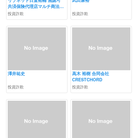
共済保険代理店マルチ商法
ネクストエイド勧誘注意
投資詐欺
投資詐欺
澤井祐史
高木 裕樹 合同会社
CRESTCHORD
投資詐欺
投資詐欺