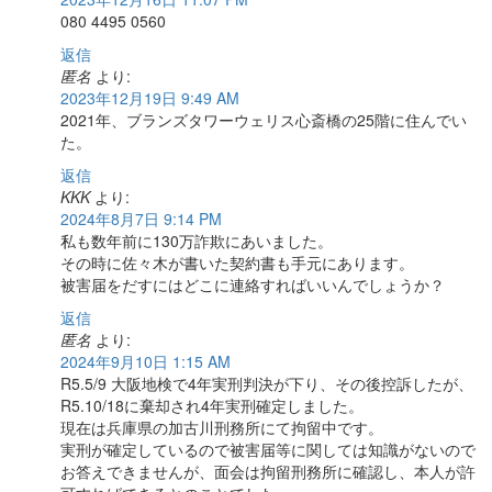
080 4495 0560
返信
匿名
より:
2023年12月19日 9:49 AM
2021年、ブランズタワーウェリス心斎橋の25階に住んでい
た。
返信
KKK
より:
2024年8月7日 9:14 PM
私も数年前に130万詐欺にあいました。
その時に佐々木が書いた契約書も手元にあります。
被害届をだすにはどこに連絡すればいいんでしょうか？
返信
匿名
より:
2024年9月10日 1:15 AM
R5.5/9 大阪地検で4年実刑判決が下り、その後控訴したが、
R5.10/18に棄却され4年実刑確定しました。
現在は兵庫県の加古川刑務所にて拘留中です。
実刑が確定しているので被害届等に関しては知識がないので
お答えできませんが、面会は拘留刑務所に確認し、本人が許