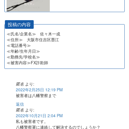
投稿の内容
≪氏名/企業名≫ 佐々木一成
≪住所≫ 大阪市住吉区墨江
≪電話番号≫
≪年齢/生年月日≫
≪勤務先/学校名≫
≪被害内容≫FX詐欺師
匿名
より:
2022年2月25日 12:19 PM
被害者は八幡警察まで
返信
匿名
より:
2022年10月21日 2:04 PM
私も被害者です。
八幡警察署に連絡して解決するのでしょうか？