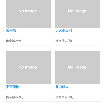
宮本信
大久保由耶
借金踏み倒し
借金踏み倒し
安冨龍治
井口航太
借金踏み倒し
借金踏み倒し