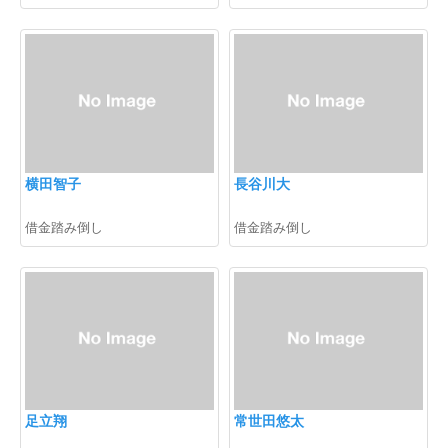
横田智子
長谷川大
借金踏み倒し
借金踏み倒し
足立翔
常世田悠太