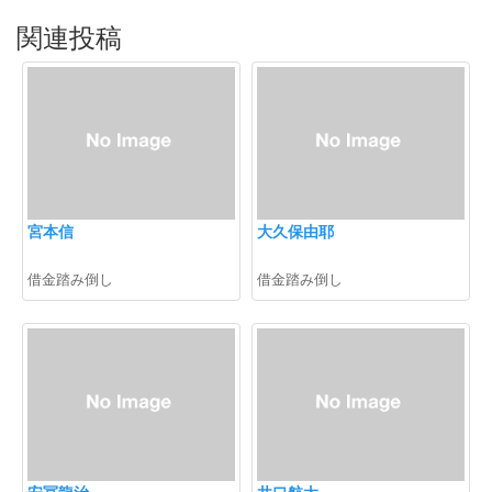
関連投稿
宮本信
大久保由耶
借金踏み倒し
借金踏み倒し
安冨龍治
井口航太