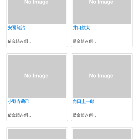
安冨龍治
井口航太
借金踏み倒し
借金踏み倒し
小野寺蔵己
向田圭一郎
借金踏み倒し
借金踏み倒し