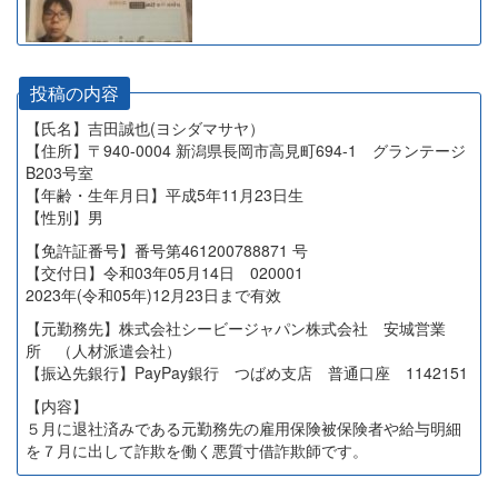
投稿の内容
【氏名】吉田誠也(ヨシダマサヤ）
【住所】〒940-0004 新潟県長岡市高見町694-1 グランテージ
B203号室
【年齢・生年月日】平成5年11月23日生
【性別】男
【免許証番号】番号第461200788871 号
【交付日】令和03年05月14日 020001
2023年(令和05年)12月23日まで有效
【元勤務先】株式会社シービージャパン株式会社 安城営業
所 （人材派遣会社）
【振込先銀行】PayPay銀行 つばめ支店 普通口座 1142151
【内容】
５月に退社済みである元勤務先の雇用保険被保険者や給与明細
を７月に出して詐欺を働く悪質寸借詐欺師です。