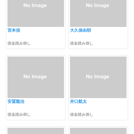
宮本信
大久保由耶
借金踏み倒し
借金踏み倒し
安冨龍治
井口航太
借金踏み倒し
借金踏み倒し