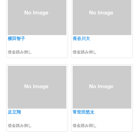
横田智子
長谷川大
借金踏み倒し
借金踏み倒し
足立翔
常世田悠太
借金踏み倒し
借金踏み倒し