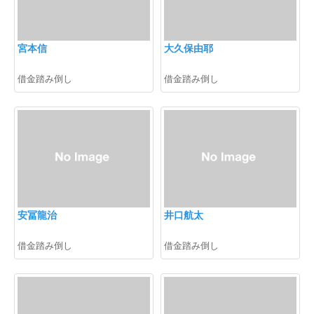
宮本信
大久保由耶
借金踏み倒し
借金踏み倒し
安冨龍治
井口航太
借金踏み倒し
借金踏み倒し