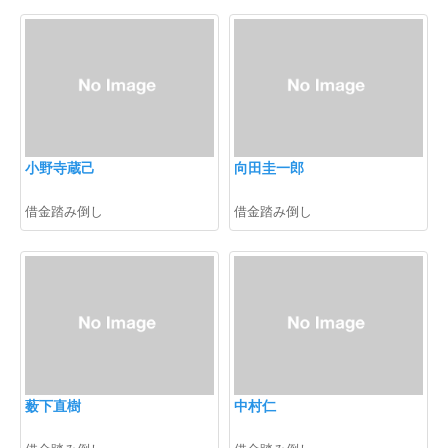
小野寺蔵己
向田圭一郎
借金踏み倒し
借金踏み倒し
薮下直樹
中村仁