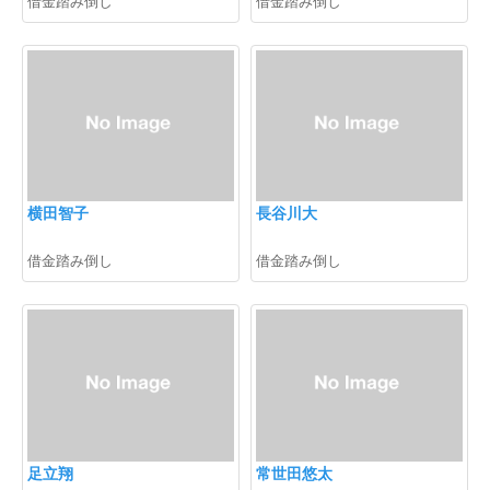
借金踏み倒し
借金踏み倒し
横田智子
長谷川大
借金踏み倒し
借金踏み倒し
足立翔
常世田悠太