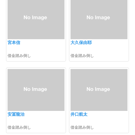
宮本信
大久保由耶
借金踏み倒し
借金踏み倒し
安冨龍治
井口航太
借金踏み倒し
借金踏み倒し