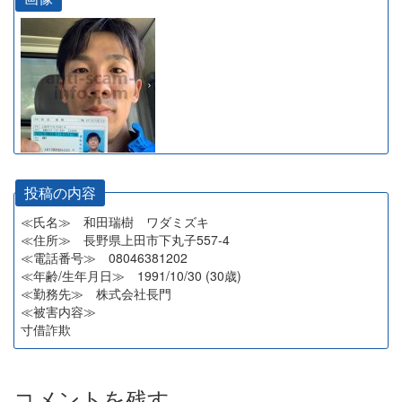
投稿の内容
≪氏名≫ 和田瑞樹 ワダミズキ
≪住所≫ 長野県上田市下丸子557-4
≪電話番号≫ 08046381202
≪年齢/生年月日≫ 1991/10/30 (30歳)
≪勤務先≫ 株式会社長門
≪被害内容≫
寸借詐欺
コメントを残す