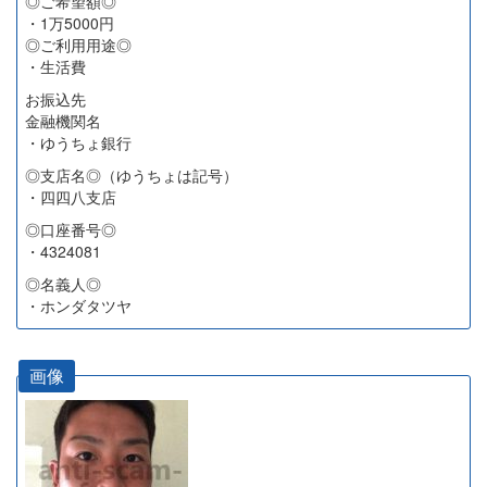
◎ご希望額◎
・1万5000円
◎ご利用用途◎
・生活費
お振込先
金融機関名
・ゆうちょ銀行
◎支店名◎（ゆうちょは記号）
・四四八支店
◎口座番号◎
・4324081
◎名義人◎
・ホンダタツヤ
画像