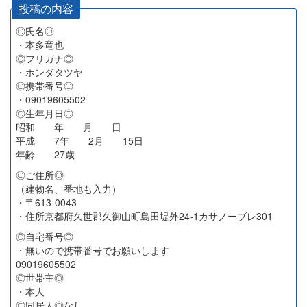
投稿の内容
◎氏名◎
・本多竜也
◎フリガナ◎
・ホンダタツヤ
◎携帯番号◎
・09019605502
◎生年月日◎
昭和 年 月 日
平成 7年 2月 15日
年齢 27歳
◎ご住所◎
（建物名、番地も入力）
・〒613-0043
・住所京都府久世郡久御山町島田堤外24-1カサノーブレ301
◎自宅番号◎
・無いので携帯番号でお願いします
09019605502
◎世帯主◎
・本人
◎同居人◎なし