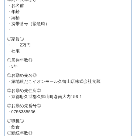
・お名前
・年齢
・続柄
・携帯番号（緊急時）
・
◎家賃◎
・ 2万円
・社宅
◎居住年数◎
・3年
◎お勤め先名◎
・築地銀だこイオンモール久御山店株式会社食蔵
◎お勤め先住所◎
・京都府久世郡久御山町森南大内156-1
◎お勤め先番号◎
・0756335536
◎職種◎
・飲食
◎勤続年数◎