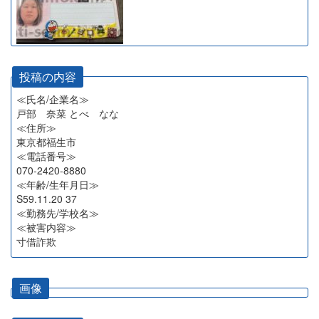
投稿の内容
≪氏名/企業名≫
戸部 奈菜 とべ なな
≪住所≫
東京都福生市
≪電話番号≫
070-2420-8880
≪年齢/生年月日≫
S59.11.20 37
≪勤務先/学校名≫
≪被害内容≫
寸借詐欺
画像