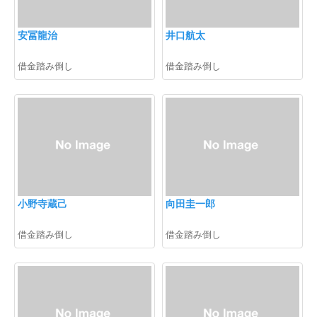
安冨龍治
井口航太
借金踏み倒し
借金踏み倒し
小野寺蔵己
向田圭一郎
借金踏み倒し
借金踏み倒し