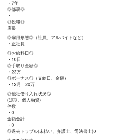
・7年
◎部署◎
・
◎役職◎
店長
◎雇用形態◎（社員、アルバイトなど）
・正社員
◎お給料日◎
・10日
◎手取り金額◎
・23万
◎ボーナス◎（支給日、金額）
・12月 20万
◎他社借り入れ状況◎
(短期、個人融資)
件数
・0
金額合計
・0
◎過去トラブル(未払い、弁護士、司法書士)0