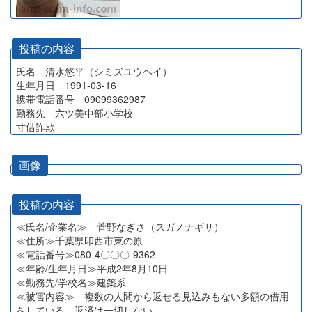
投稿の内容
氏名 清水悠平（シミズユウヘイ）
生年月日 1991-03-16
携帯電話番号 09099362987
勤務先 六ツ美中部小学校
寸借詐欺
画像
投稿の内容
≪氏名/企業名≫ 菅野なぎさ（スガノナギサ）
≪住所≫千葉県印西市東の原
≪電話番号≫080-4〇〇〇-9362
≪年齢/生年月日≫平成2年8月10日
≪勤務先/学校名≫建築系
≪被害内容≫ 複数の人間から返せる見込みもない多額の借用
をしている。返済は一切しない。