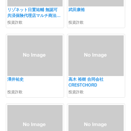
リゾネット日置祐輔 無認可
武田康裕
共済保険代理店マルチ商法
ネクストエイド勧誘注意
投資詐欺
投資詐欺
澤井祐史
高木 裕樹 合同会社
CRESTCHORD
投資詐欺
投資詐欺