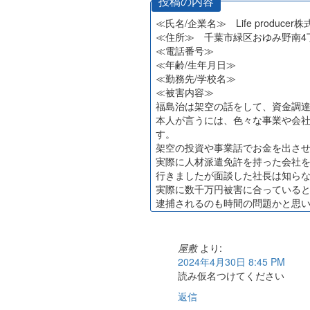
投稿の内容
≪氏名/企業名≫ Life producer
≪住所≫ 千葉市緑区おゆみ野南4丁
≪電話番号≫
≪年齢/生年月日≫
≪勤務先/学校名≫
≪被害内容≫
福島治は架空の話をして、資金調
本人が言うには、色々な事業や会
す。
架空の投資や事業話でお金を出さ
実際に人材派遣免許を持った会社を
行きましたが面談した社長は知ら
実際に数千万円被害に合っている
逮捕されるのも時間の問題かと思
屋敷
より:
2024年4月30日 8:45 PM
読み仮名つけてください
返信