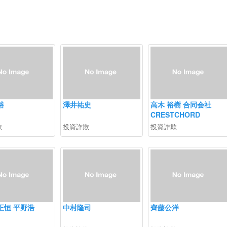
裕
澤井祐史
高木 裕樹 合同会社
CRESTCHORD
欺
投資詐欺
投資詐欺
正恒 平野浩
中村隆司
齊藤公洋