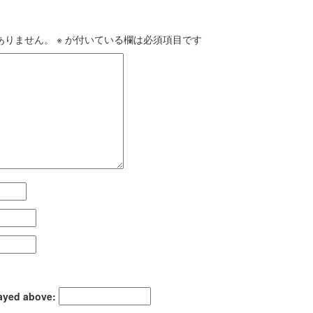
ありません。
※
が付いている欄は必須項目です
layed above: