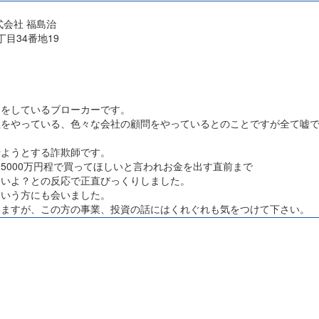
株式会社 福島治
目34番地19
達をしているブローカーです。
社をやっている、色々な会社の顧問をやっているとのことですが全て嘘
せようとする詐欺師です。
5000万円程で買ってほしいと言われお金を出す直前まで
ないよ？との反応で正直びっくりしました。
という方にも会いました。
いますが、この方の事業、投資の話にはくれぐれも気をつけて下さい。