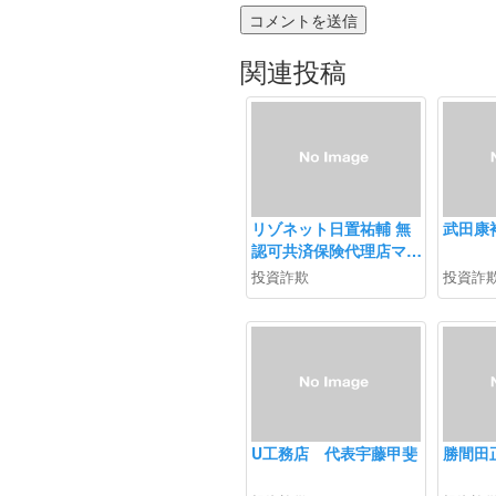
関連投稿
リゾネット日置祐輔 無
武田康
認可共済保険代理店マル
チ商法 ネクストエイド
投資詐欺
投資詐
勧誘注意
U工務店 代表宇藤甲斐
勝間田