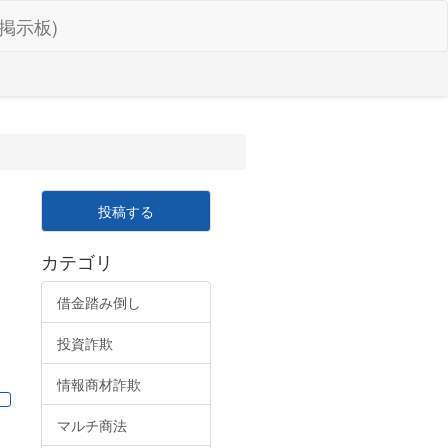
掲示板)
投稿する
カテゴリ
借金踏み倒し
投資詐欺
情報商材詐欺
マルチ商法