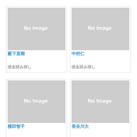
薮下直樹
中村仁
借金踏み倒し
借金踏み倒し
横田智子
長谷川大