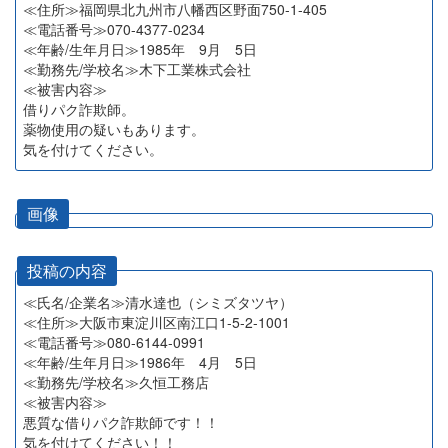
≪住所≫福岡県北九州市八幡西区野面750-1-405
≪電話番号≫070-4377-0234
≪年齢/生年月日≫1985年 9月 5日
≪勤務先/学校名≫木下工業株式会社
≪被害内容≫
借りパク詐欺師。
薬物使用の疑いもあります。
気を付けてください。
画像
投稿の内容
≪氏名/企業名≫清水達也（シミズタツヤ）
≪住所≫大阪市東淀川区南江口1-5-2-1001
≪電話番号≫080-6144-0991
≪年齢/生年月日≫1986年 4月 5日
≪勤務先/学校名≫久恒工務店
≪被害内容≫
悪質な借りパク詐欺師です！！
気を付けてください！！