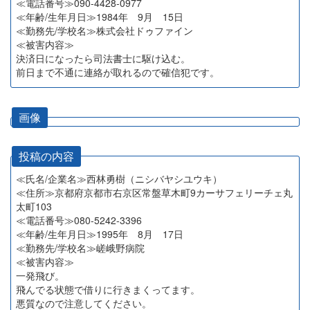
≪電話番号≫090-4428-0977
≪年齢/生年月日≫1984年 9月 15日
≪勤務先/学校名≫株式会社ドゥファイン
≪被害内容≫
決済日になったら司法書士に駆け込む。
前日まで不通に連絡が取れるので確信犯です。
画像
投稿の内容
≪氏名/企業名≫西林勇樹（ニシバヤシユウキ）
≪住所≫京都府京都市右京区常盤草木町9カーサフェリーチェ丸
太町103
≪電話番号≫080-5242-3396
≪年齢/生年月日≫1995年 8月 17日
≪勤務先/学校名≫嵯峨野病院
≪被害内容≫
一発飛び。
飛んでる状態で借りに行きまくってます。
悪質なので注意してください。