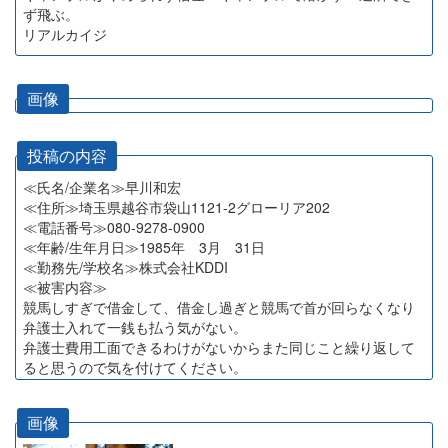
ず飛ぶ。
リアルカイジ
画像
投稿の内容
≪氏名/企業名≫早川和宏
≪住所≫埼玉県越谷市袋山1121-2グローリア202
≪電話番号≫080-9278-0900
≪年齢/生年月日≫1985年 3月 31日
≪勤務先/学校名≫株式会社KDDI
≪被害内容≫
競馬しすぎで借金して、借金し過ぎと競馬で首が回らなくなり
弁護士入れて一銭も払う気がない。
弁護士費用工面できるわけがないからまた同じこと繰り返して
ると思うので気を付けてください。
画像