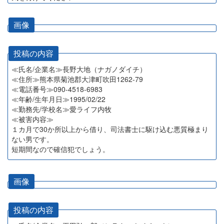
画像
投稿の内容
≪氏名/企業名≫長野大地（ナガノダイチ）
≪住所≫熊本県菊池郡大津町吹田1262-79
≪電話番号≫090-4518-6983
≪年齢/生年月日≫1995/02/22
≪勤務先/学校名≫愛ライフ内牧
≪被害内容≫
１カ月で30か所以上から借り、司法書士に駆け込む悪質極まり
ない男です。
短期間なので確信犯でしょう。
画像
投稿の内容