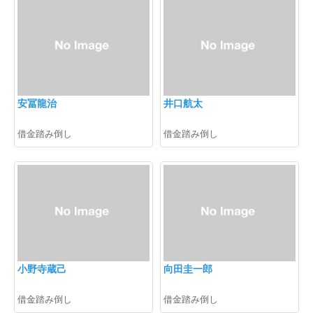
安冨龍治
井口航太
借金踏み倒し
借金踏み倒し
小野寺蔵己
向田圭一郎
借金踏み倒し
借金踏み倒し