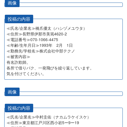
画像
投稿の内容
≪氏名/企業名≫橋爪優太（ハシヅメユウタ）
≪住所≫長野県伊那市美篶4620-2
≪電話番号≫070-1066-4475
≪年齢/生年月日≫1993年 2月 1日
≪勤務先/学校名≫株式会社中部テクノ
≪被害内容≫
有名詐欺師。
各所で借りパク、一発飛びを繰り返しています。
気を付けてください。
画像
投稿の内容
≪氏名/企業名≫中村圭佑（ナカムラケイスケ）
≪住所≫東京都江戸川区西小岩5ー9ー19