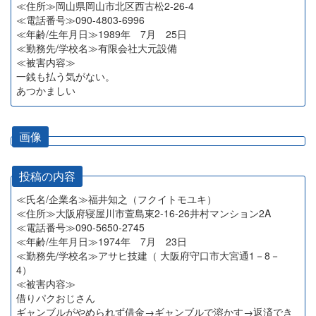
≪住所≫岡山県岡山市北区西古松2-26-4
≪電話番号≫090-4803-6996
≪年齢/生年月日≫1989年 7月 25日
≪勤務先/学校名≫有限会社大元設備
≪被害内容≫
一銭も払う気がない。
あつかましい
画像
投稿の内容
≪氏名/企業名≫福井知之（フクイトモユキ）
≪住所≫大阪府寝屋川市萱島東2-16-26井村マンション2A
≪電話番号≫090-5650-2745
≪年齢/生年月日≫1974年 7月 23日
≪勤務先/学校名≫アサヒ技建（ 大阪府守口市大宮通1－8－
4）
≪被害内容≫
借りパクおじさん
ギャンブルがやめられず借金→ギャンブルで溶かす→返済でき