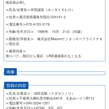
借金踏み倒し
≪氏名/企業名≫本田誠宙（ホンダトモヒロ）
≪住所≫鹿児島県霧島市国分川内161-2
≪電話番号≫070-4153-3176
≪年齢/生年月日≫ 1989年 10月 21日（30歳）
≪勤務先/学校名≫ 株式会社Misumiケンタッキーフライドチキ
ン国分店
≪被害内容≫
借りパク。期日から電話・LINE連絡取れなくなる
画像
投稿の内容
≪氏名/企業名≫ 須田克敬（スダカツノリ）
≪住所≫千葉県大網白里市駒込440-8 大あみハイツB713
≪電話番号≫090-2254-1257
≪年齢/生年月日≫1975年 9月 8日