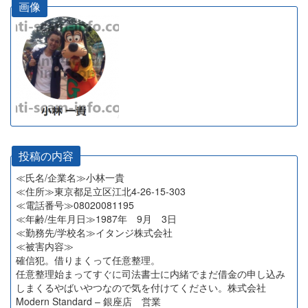
画像
投稿の内容
≪氏名/企業名≫小林一貴
≪住所≫東京都足立区江北4-26-15-303
≪電話番号≫08020081195
≪年齢/生年月日≫1987年 9月 3日
≪勤務先/学校名≫イタンジ株式会社
≪被害内容≫
確信犯。借りまくって任意整理。
任意整理始まってすぐに司法書士に内緒でまだ借金の申し込み
しまくるやばいやつなので気を付けてください。株式会社
Modern Standard – 銀座店 営業