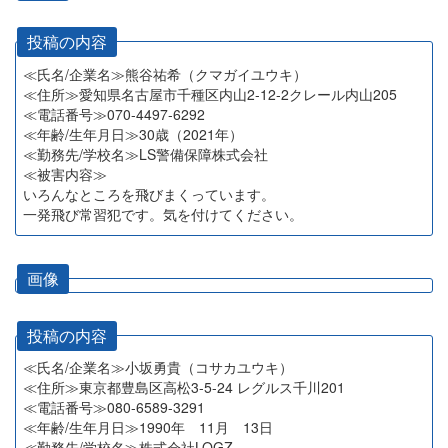
投稿の内容
≪氏名/企業名≫熊谷祐希（クマガイユウキ）
≪住所≫愛知県名古屋市千種区内山2-12-2クレール内山205
≪電話番号≫070-4497-6292
≪年齢/生年月日≫30歳（2021年）
≪勤務先/学校名≫LS警備保障株式会社
≪被害内容≫
いろんなところを飛びまくっています。
一発飛び常習犯です。気を付けてください。
画像
投稿の内容
≪氏名/企業名≫小坂勇貴（コサカユウキ）
≪住所≫東京都豊島区高松3-5-24 レグルス千川201
≪電話番号≫080-6589-3291
≪年齢/生年月日≫1990年 11月 13日
≪勤務先/学校名≫株式会社LOGZ