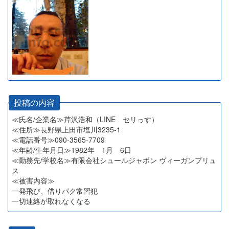
投稿の内容
≪氏名/企業名≫芹沢浩和（LINE セリっす）
≪住所≫長野県上田市塩川3235-1
≪電話番号≫090-3565-7709
≪年齢/生年月日≫1982年 1月 6日
≪勤務先/学校名≫有限会社シュールジャポン ヴィーガンプリュ
ス
≪被害内容≫
一発飛び、借りパク常習犯
一切連絡が取れなくなる