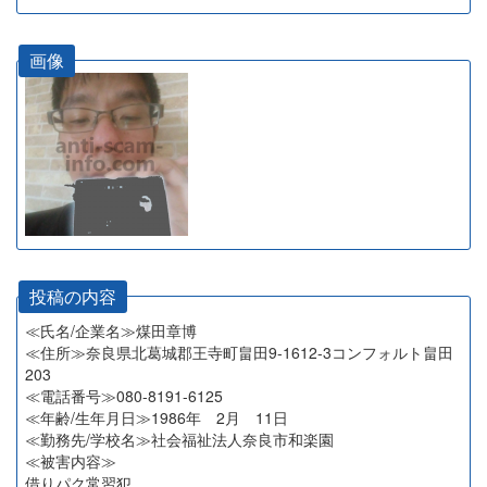
画像
投稿の内容
≪氏名/企業名≫煤田章博
≪住所≫奈良県北葛城郡王寺町畠田9-1612-3コンフォルト畠田
203
≪電話番号≫080-8191-6125
≪年齢/生年月日≫1986年 2月 11日
≪勤務先/学校名≫社会福祉法人奈良市和楽園
≪被害内容≫
借りパク常習犯