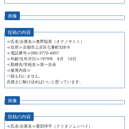
画像
投稿の内容
≪氏名/企業名≫奥野聡美（オクノサトミ）
≪住所≫京都市上京区七番町328-9
≪電話番号≫080-3770-4937
≪年齢/生年月日≫1979年 6月 12日
≪勤務先/学校名≫第一生命
≪被害内容≫
一銭も払いません。
弁護士に駆け込めばいいと思っています。
画像
投稿の内容
≪氏名/企業名≫栗田惇平（クリタジュンペイ）