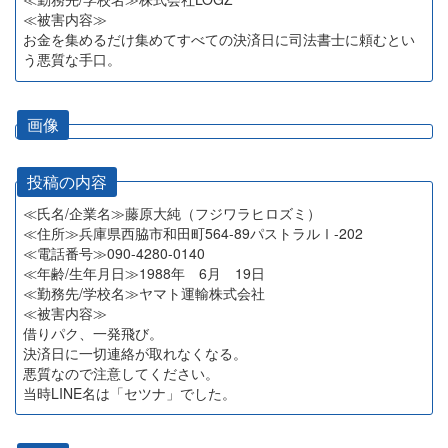
≪被害内容≫
お金を集めるだけ集めてすべての決済日に司法書士に頼むとい
う悪質な手口。
画像
投稿の内容
≪氏名/企業名≫藤原大純（フジワラヒロズミ）
≪住所≫兵庫県西脇市和田町564-89パストラルⅠ-202
≪電話番号≫090-4280-0140
≪年齢/生年月日≫1988年 6月 19日
≪勤務先/学校名≫ヤマト運輸株式会社
≪被害内容≫
借りパク、一発飛び。
決済日に一切連絡が取れなくなる。
悪質なので注意してください。
当時LINE名は「セツナ」でした。