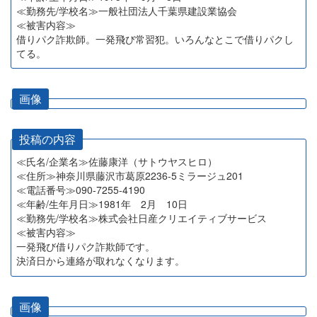
≪勤務先/学校名≫一般社団法人千葉県建設業協会
≪被害内容≫
借りパク詐欺師。一発飛び常習犯。いろんなとこで借りパクし
てる。
画像
投稿の内容
≪氏名/企業名≫佐藤康洋（サトウヤスヒロ）
≪住所≫神奈川県藤沢市葛原2236-5ミラージュ201
≪電話番号≫090-7255-4190
≪年齢/生年月日≫1981年 2月 10日
≪勤務先/学校名≫株式会社日産クリエイティブサービス
≪被害内容≫
一発飛び借りパク詐欺師です。
決済日から連絡が取れなくなります。
画像