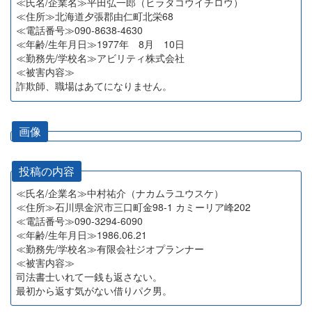
≪氏名/企業名≫平田弘一郎（ヒラタコウイチロウ）
≪住所≫北海道夕張郡由仁町北栄68
≪電話番号≫090-8638-4630
≪年齢/生年月日≫1977年 8月 10日
≪勤務先/学校名≫アビリティ株式会社
≪被害内容≫
詐欺師、職場はあてになりません。
画像
投稿の内容
≪氏名/企業名≫中村祐介（ナカムラユウスケ）
≪住所≫石川県金沢市三口町金98-1 カミーリア峰202
≪電話番号≫090-3294-6090
≪年齢/生年月日≫1986.06.21
≪勤務先/学校名≫有限会社ジオプランナー
≪被害内容≫
司法書士いれて一銭も返さない。
最初から返す気がない借りパク男。