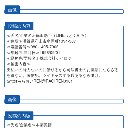
画像
投稿の内容
≪氏名/企業名≫徳田魁斗（LINE→とくめろ）
≪住所≫滋賀県守山市水保町1394-307
≪電話番号≫080-1495-7906
≪年齢/生年月日≫1996/09/01
≪勤務先/学校名≫株式会社ケイロジ
≪被害内容≫
支払いの能力ないのに借りるから司法書士のお世話にならざる
を得ない。確信犯。ツイキャスする暇あるなら働け。
twitter→らおいREN@RAOIREN0901
画像
投稿の内容
≪氏名/企業名≫本藤晃徳