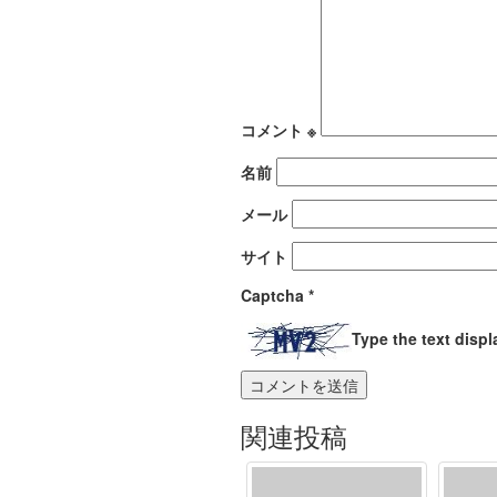
コメント
※
名前
メール
サイト
Captcha
*
Type the text disp
関連投稿