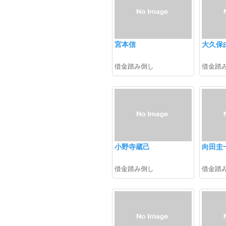
宮本信
大久保
借金踏み倒し
借金踏
小野寺蔵己
向田圭
借金踏み倒し
借金踏