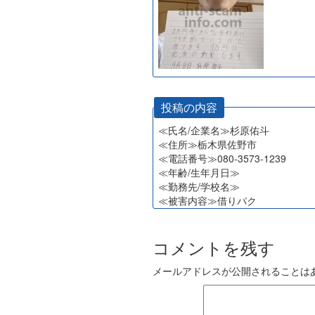
投稿の内容
≪氏名/企業名≫杉原佑斗
≪住所≫栃木県佐野市
≪電話番号≫080-3573-1239
≪年齢/生年月日≫
≪勤務先/学校名≫
≪被害内容≫借りパク
コメントを残す
メールアドレスが公開されることは