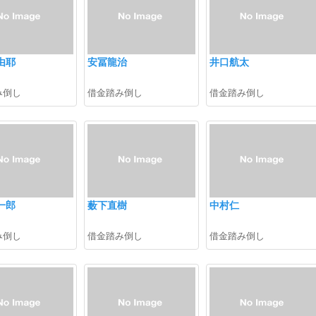
由耶
安冨龍治
井口航太
み倒し
借金踏み倒し
借金踏み倒し
一郎
薮下直樹
中村仁
み倒し
借金踏み倒し
借金踏み倒し