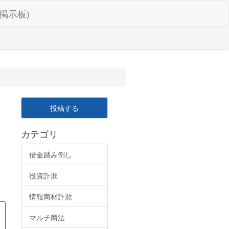
掲示板)
投稿する
カテゴリ
借金踏み倒し
投資詐欺
情報商材詐欺
マルチ商法