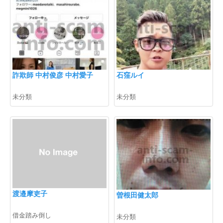
詐欺師 中村俊彦 中村愛子
石窪ルイ
未分類
未分類
渡邉摩吏子
曽根田健太郎
借金踏み倒し
未分類