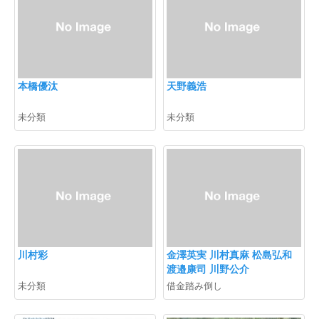
本橋優汰
天野義浩
未分類
未分類
川村彩
金澤英実 川村真麻 松島弘和
渡邉康司 川野公介
未分類
借金踏み倒し