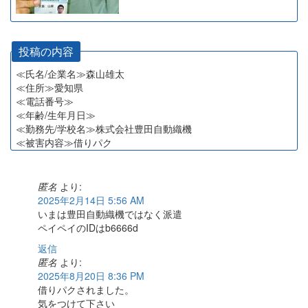
投稿の内容
≪氏名/企業名≫森山雄太
≪住所≫愛知県
≪電話番号≫
≪年齢/生年月日≫
≪勤務先/学校名≫株式会社豊田自動織機
≪被害内容≫借りパク
匿名
より:
2025年2月14日 5:56 AM
いまは豊田自動織機ではなく派遣
ペイペイのIDはb6666d
返信
匿名
より:
2025年8月20日 8:36 PM
借りパクされました。
気をつけて下さい