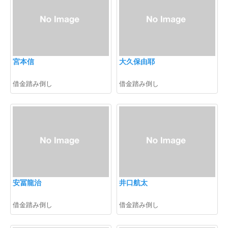
宮本信
大久保由耶
借金踏み倒し
借金踏み倒し
安冨龍治
井口航太
借金踏み倒し
借金踏み倒し