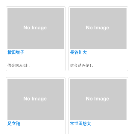
横田智子
長谷川大
借金踏み倒し
借金踏み倒し
足立翔
常世田悠太