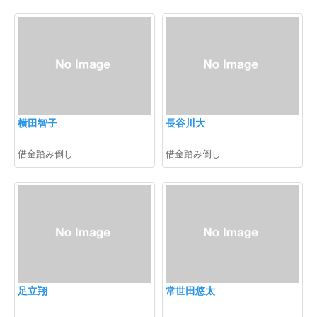
横田智子
長谷川大
借金踏み倒し
借金踏み倒し
足立翔
常世田悠太