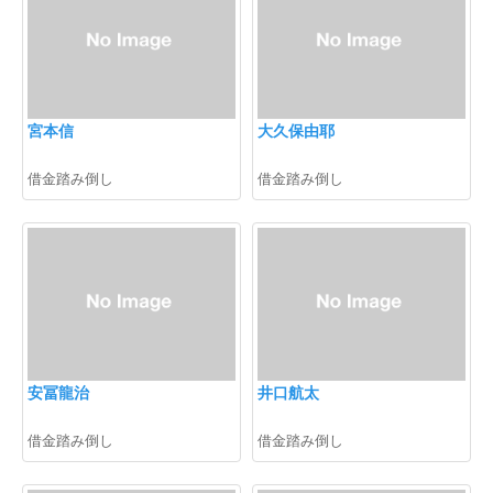
宮本信
大久保由耶
借金踏み倒し
借金踏み倒し
安冨龍治
井口航太
借金踏み倒し
借金踏み倒し