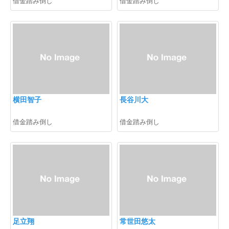
借金踏み倒し
借金踏み倒し
横田智子
長谷川大
借金踏み倒し
借金踏み倒し
足立翔
常世田悠太