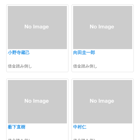
小野寺蔵己
向田圭一郎
借金踏み倒し
借金踏み倒し
薮下直樹
中村仁