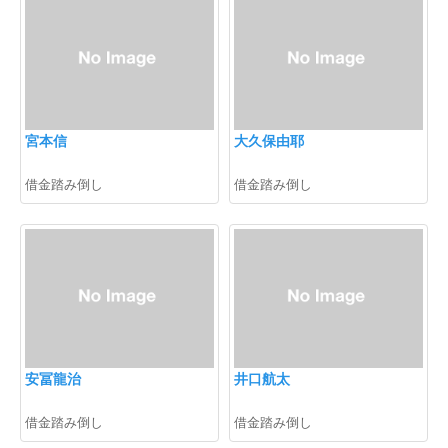
宮本信
大久保由耶
借金踏み倒し
借金踏み倒し
安冨龍治
井口航太
借金踏み倒し
借金踏み倒し