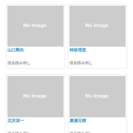
山口剛矢
神坂理恵
借金踏み倒し
借金踏み倒し
北沢栄一
廣瀬元晴