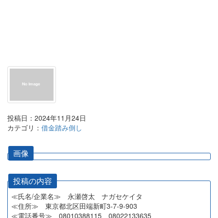
投稿日：2024年11月24日
カテゴリ：
借金踏み倒し
画像
投稿の内容
≪氏名/企業名≫ 永瀬啓太 ナガセケイタ
≪住所≫ 東京都北区田端新町3-7-9-903
≪電話番号≫ 08010388115 08022133635