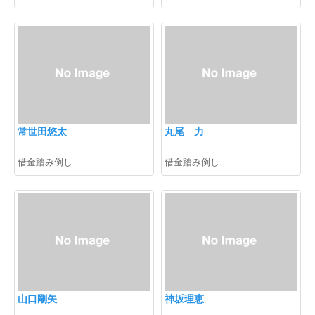
常世田悠太
丸尾 力
借金踏み倒し
借金踏み倒し
山口剛矢
神坂理恵