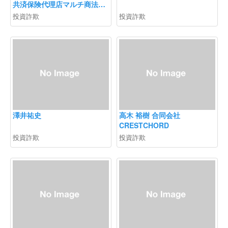
共済保険代理店マルチ商法
ネクストエイド勧誘注意
投資詐欺
投資詐欺
澤井祐史
高木 裕樹 合同会社
CRESTCHORD
投資詐欺
投資詐欺