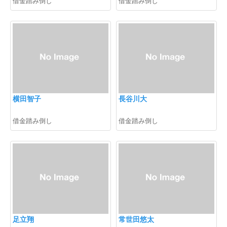
借金踏み倒し
借金踏み倒し
横田智子
長谷川大
借金踏み倒し
借金踏み倒し
足立翔
常世田悠太