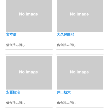
宮本信
大久保由耶
借金踏み倒し
借金踏み倒し
安冨龍治
井口航太
借金踏み倒し
借金踏み倒し