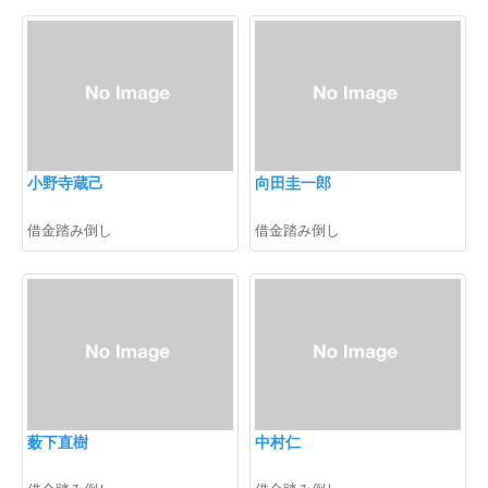
小野寺蔵己
向田圭一郎
借金踏み倒し
借金踏み倒し
薮下直樹
中村仁