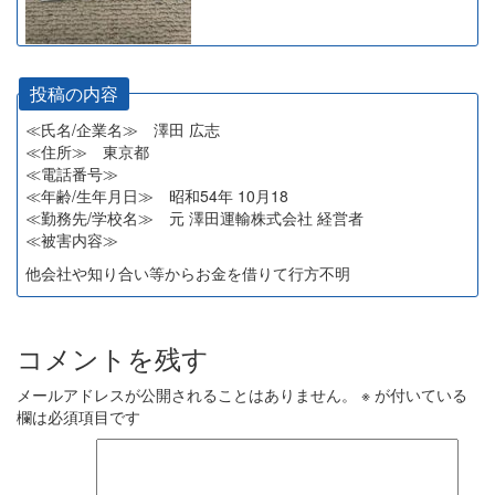
投稿の内容
≪氏名/企業名≫ 澤田 広志
≪住所≫ 東京都
≪電話番号≫
≪年齢/生年月日≫ 昭和54年 10月18
≪勤務先/学校名≫ 元 澤田運輸株式会社 経営者
≪被害内容≫
他会社や知り合い等からお金を借りて行方不明
コメントを残す
メールアドレスが公開されることはありません。
※
が付いている
欄は必須項目です