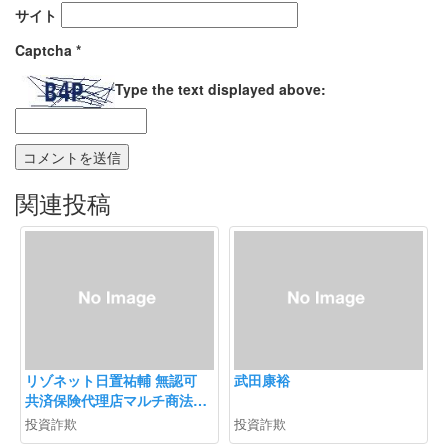
サイト
Captcha
*
Type the text displayed above:
関連投稿
リゾネット日置祐輔 無認可
武田康裕
共済保険代理店マルチ商法
ネクストエイド勧誘注意
投資詐欺
投資詐欺