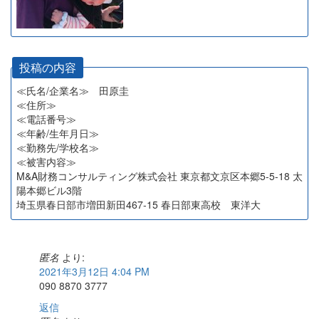
投稿の内容
≪氏名/企業名≫ 田原圭
≪住所≫
≪電話番号≫
≪年齢/生年月日≫
≪勤務先/学校名≫
≪被害内容≫
M&A財務コンサルティング株式会社 東京都文京区本郷5-5-18 太
陽本郷ビル3階
埼玉県春日部市増田新田467-15 春日部東高校 東洋大
匿名
より:
2021年3月12日 4:04 PM
090 8870 3777
返信