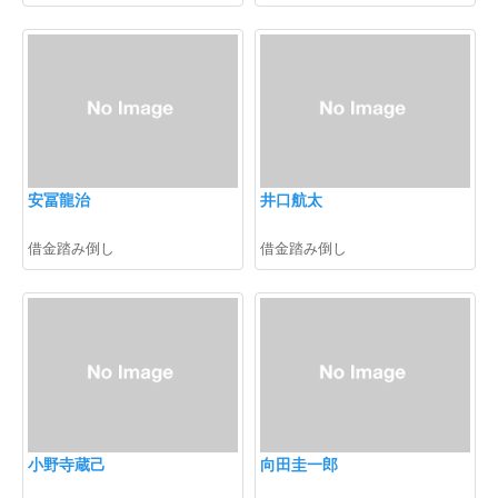
安冨龍治
井口航太
借金踏み倒し
借金踏み倒し
小野寺蔵己
向田圭一郎