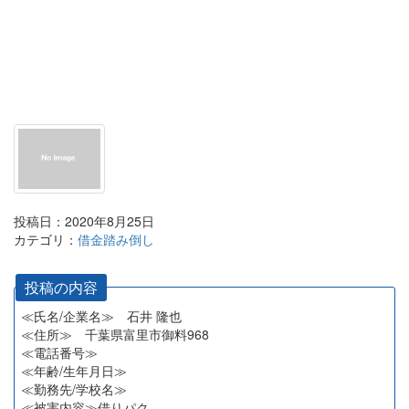
投稿日：2020年8月25日
カテゴリ：
借金踏み倒し
投稿の内容
≪氏名/企業名≫ 石井 隆也
≪住所≫ 千葉県富里市御料968
≪電話番号≫
≪年齢/生年月日≫
≪勤務先/学校名≫
≪被害内容≫借りパク