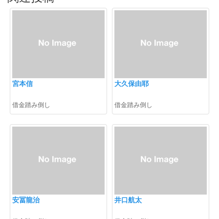
宮本信
大久保由耶
借金踏み倒し
借金踏み倒し
安冨龍治
井口航太