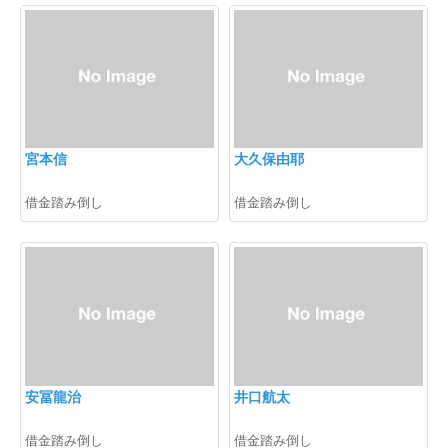
宮本信
大久保由耶
借金踏み倒し
借金踏み倒し
安冨龍治
井口航太
借金踏み倒し
借金踏み倒し