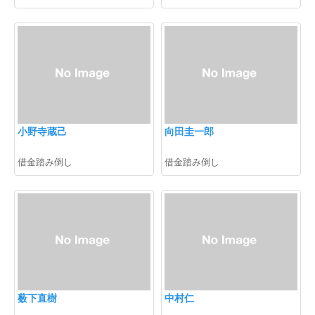
小野寺蔵己
向田圭一郎
借金踏み倒し
借金踏み倒し
薮下直樹
中村仁