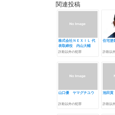
関連投稿
株式会社ＮＥＸＩＬ 代
住宅塗
表取締役 内山大輔
詐欺以外の犯罪
詐欺以
山口優 ヤマグチユウ
池田貢
詐欺以外の犯罪
詐欺以