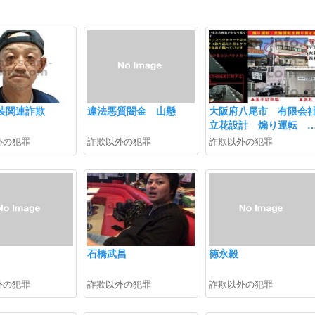
装関連詐欺
違法悪質闇金 山懸
大阪府八尾市 有限会
立花設計 煽り運転 
阪335せ58-68 / 大阪33
外の犯罪
詐欺以外の犯罪
詐欺以外の犯罪
せ5868
石橋武昌
徳永毅
外の犯罪
詐欺以外の犯罪
詐欺以外の犯罪