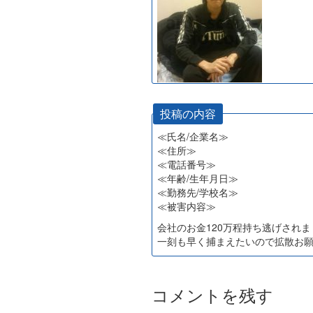
投稿の内容
≪氏名/企業名≫
≪住所≫
≪電話番号≫
≪年齢/生年月日≫
≪勤務先/学校名≫
≪被害内容≫
会社のお金120万程持ち逃げされま
一刻も早く捕まえたいので拡散お
コメントを残す