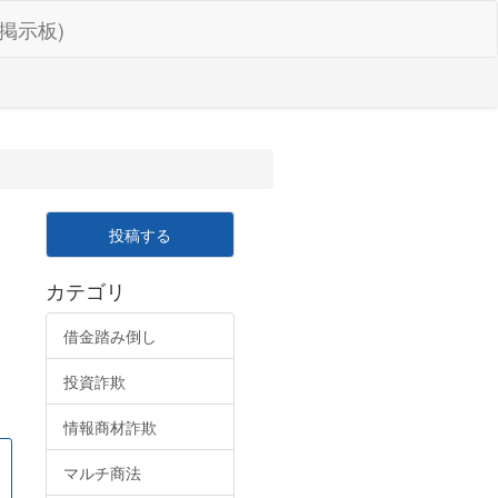
掲示板)
投稿する
カテゴリ
借金踏み倒し
投資詐欺
情報商材詐欺
マルチ商法