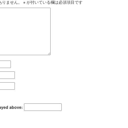
ありません。
※
が付いている欄は必須項目です
layed above: