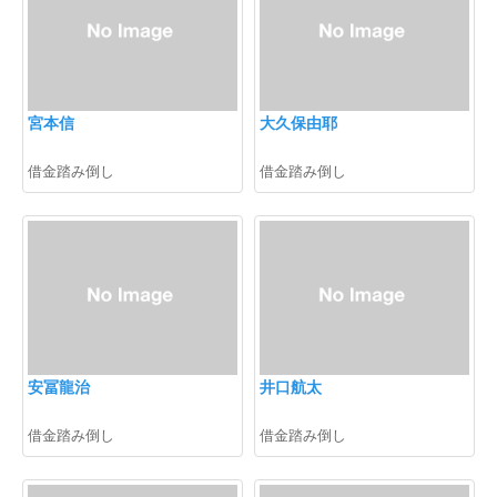
宮本信
大久保由耶
借金踏み倒し
借金踏み倒し
安冨龍治
井口航太
借金踏み倒し
借金踏み倒し