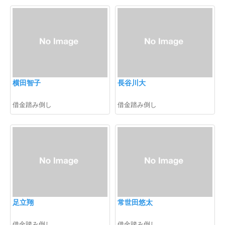
横田智子
長谷川大
借金踏み倒し
借金踏み倒し
足立翔
常世田悠太
借金踏み倒し
借金踏み倒し