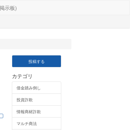
掲示板)
投稿する
カテゴリ
借金踏み倒し
投資詐欺
情報商材詐欺
マルチ商法