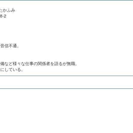
たかふみ
-2
で音信不通。
警備など様々な仕事の関係者を語るが無職。
うにしている。