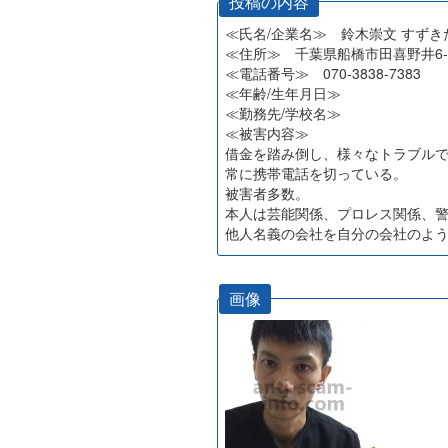
投稿の内容
≪氏名/企業名≫ 鈴木崇文 すずき
≪住所≫ 千葉県船橋市田喜野井6-8
≪電話番号≫ 070-3838-7383
≪年齢/生年月日≫
≪勤務先/学校名≫
≪被害内容≫
借金を踏み倒し、様々なトラブル
常に携帯電話を切っている。
被害者多数。
本人は芸能関係、プロレス関係、
他人名義の会社を自分の会社のよ
画像