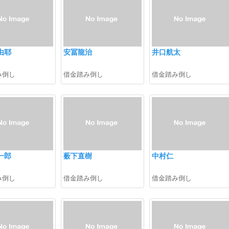
由耶
安冨龍治
井口航太
み倒し
借金踏み倒し
借金踏み倒し
一郎
薮下直樹
中村仁
み倒し
借金踏み倒し
借金踏み倒し