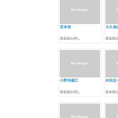
宮本信
大久保
借金踏み倒し
借金踏
小野寺蔵己
向田圭
借金踏み倒し
借金踏