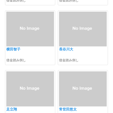
借金踏み倒し
借金踏み倒し
横田智子
長谷川大
借金踏み倒し
借金踏み倒し
足立翔
常世田悠太