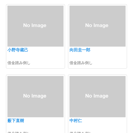
小野寺蔵己
向田圭一郎
借金踏み倒し
借金踏み倒し
薮下直樹
中村仁