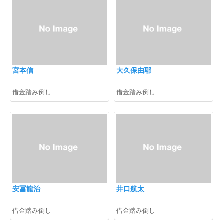
宮本信
大久保由耶
借金踏み倒し
借金踏み倒し
安冨龍治
井口航太
借金踏み倒し
借金踏み倒し