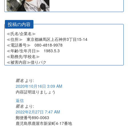
投稿の内容
≪氏名/企業名≫
≪住所≫ 東京都練馬区上石神井3丁目15-14
≪電話番号≫ 080-4818-9978
≪年齢/生年月日≫ 1983.5.3
≪勤務先/学校名≫
≪被害内容≫借りパク
匿名
より:
2020年10月16日 3:09 AM
内容証明送りましょう
返信
匿名
より:
2022年2月27日 7:47 AM
郵便番号890-0063
鹿児島県鹿屋市新栄町4-17番地